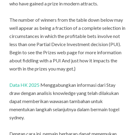
who have gained a prize in modern attracts.
The number of winners from the table down below may
well appear as being a fraction of a complete selection in
circumstances in which the profitable bets involve not
less than one Partial Device Investment decision (PUI).
Begin to see the Prizes web page for more information
about fiddling with a PUI And just how it impacts the
worth in the prizes you may get.}
Data HK 2025
Menggabungkan informasi dari Stay
draw dengan analisis knowledge yang telah dilakukan
dapat memberikan wawasan tambahan untuk
menentukan langkah selanjutnya dalam bermain togel
sydney.
Dengan cara ini, pemain berharap dapat menemukan