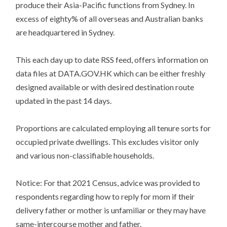
produce their Asia-Pacific functions from Sydney. In
excess of eighty% of all overseas and Australian banks
are headquartered in Sydney.
This each day up to date RSS feed, offers information on
data files at DATA.GOV.HK which can be either freshly
designed available or with desired destination route
updated in the past 14 days.
Proportions are calculated employing all tenure sorts for
occupied private dwellings. This excludes visitor only
and various non-classifiable households.
Notice: For that 2021 Census, advice was provided to
respondents regarding how to reply for mom if their
delivery father or mother is unfamiliar or they may have
same-intercourse mother and father.