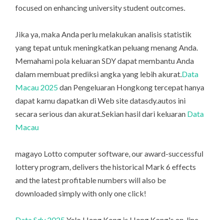
focused on enhancing university student outcomes.
Jika ya, maka Anda perlu melakukan analisis statistik
yang tepat untuk meningkatkan peluang menang Anda.
Memahami pola keluaran SDY dapat membantu Anda
dalam membuat prediksi angka yang lebih akurat.
Data
Macau 2025
dan Pengeluaran Hongkong tercepat hanya
dapat kamu dapatkan di Web site datasdy.autos ini
secara serious dan akurat.Sekian hasil dari keluaran
Data
Macau
magayo Lotto computer software, our award-successful
lottery program, delivers the historical Mark 6 effects
and the latest profitable numbers will also be
downloaded simply with only one click!
Data Sdy 2025
Yelo Hong Kong is Hong Kong's on-line