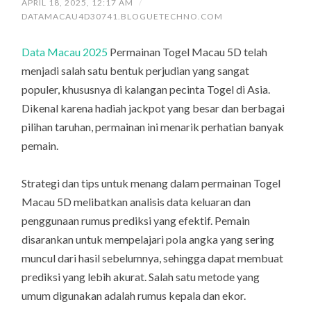
APRIL 18, 2025, 12:17 AM
/
DATAMACAU4D30741.BLOGUETECHNO.COM
Data Macau 2025
Permainan Togel Macau 5D telah
menjadi salah satu bentuk perjudian yang sangat
populer, khususnya di kalangan pecinta Togel di Asia.
Dikenal karena hadiah jackpot yang besar dan berbagai
pilihan taruhan, permainan ini menarik perhatian banyak
pemain.
Strategi dan tips untuk menang dalam permainan Togel
Macau 5D melibatkan analisis data keluaran dan
penggunaan rumus prediksi yang efektif. Pemain
disarankan untuk mempelajari pola angka yang sering
muncul dari hasil sebelumnya, sehingga dapat membuat
prediksi yang lebih akurat. Salah satu metode yang
umum digunakan adalah rumus kepala dan ekor.