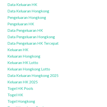
Data Keluaran HK
Data Keluaran Hongkong
Pengeluaran Hongkong
Pengeluaran HK
Data Pengeluaran HK
Data Pengeluaran Hongkong
Data Pengeluaran HK Tercepat
Keluaran HK
Keluaran Hongkong
Keluaran HK Lotto
Keluaran Hongkong Lotto
Data Keluaran Hongkong 2025
Keluaran HK 2025
Togel HK Pools
Togel HK
Togel Hongkong