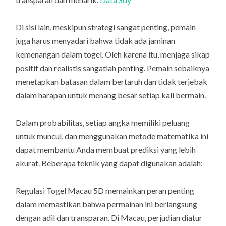
Di sisi lain, meskipun strategi sangat penting, pemain
juga harus menyadari bahwa tidak ada jaminan
kemenangan dalam togel. Oleh karena itu, menjaga sikap
positif dan realistis sangatlah penting. Pemain sebaiknya
menetapkan batasan dalam bertaruh dan tidak terjebak
dalam harapan untuk menang besar setiap kali bermain.
Dalam probabilitas, setiap angka memiliki peluang
untuk muncul, dan menggunakan metode matematika ini
dapat membantu Anda membuat prediksi yang lebih
akurat. Beberapa teknik yang dapat digunakan adalah:
Regulasi Togel Macau 5D memainkan peran penting
dalam memastikan bahwa permainan ini berlangsung
dengan adil dan transparan. Di Macau, perjudian diatur