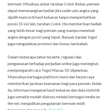
bermain. Misalnya, untuk taruhan Colok Bebas, pemain
dapat memenangkan hadiah jika salah satu angka yang
dipilih muncul di hasil keluaran tanpa memperhatikan
posisi. Di sisi lain, taruhan Colok Jitu memberikan hadiah
yang lebih besar bagi pemain yang mampu menebak
angka dengan posisi yang tepat. Banyak bandar togel
juga mengadakan promosi dan bonus tambahan.
Dalam beberapa tahun terakhir, regulasi dan
pengawasan terhadap perjudian online juga meningkat,
mempengaruhi cara Togel Macau 5D dijalankan.
Munculnya berbagai platform resmi dan terpercaya
memberikan jaminan keamanan bagi para pemain. Selain
itu, informasi mengenai hasil keluaran dan data statistik
juga semakin mudah diakses melalui berbagai media on
the net, menjadikan pengalaman bermain lebih
transparan dan menarik.
Data Sdy