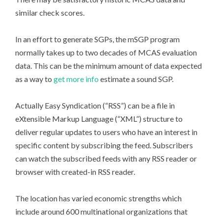
similar check scores.
In an effort to generate SGPs, the mSGP program
normally takes up to two decades of MCAS evaluation
data. This can be the minimum amount of data expected
as a way to
get more info
estimate a sound SGP.
Actually Easy Syndication (“RSS”) can be a file in
eXtensible Markup Language (“XML”) structure to
deliver regular updates to users who have an interest in
specific content by subscribing the feed. Subscribers
can watch the subscribed feeds with any RSS reader or
browser with created-in RSS reader.
The location has varied economic strengths which
include around 600 multinational organizations that