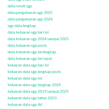
data result sgp
data pengeluaran sgp 2025
data pengeluaran sgp 2024
sgp data lengkap
data keluaran sgp hari ini
data keluaran sgp 2024 sampai 2025
data keluaran sgp pools
data keluaran sgp terlengkap
data keluaran sgp tercepat
keluaran data sgp hari ini
keluaran data sgp lengkap pools
keluaran data sgp 6d
keluaran data sgp lengkap 2024
keluaran data sgp 2019 sampai 2025
keluaran data sgp tahun 2023
keluaran data sgp 4d