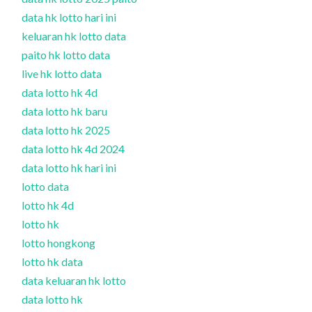
data hk lotto hari ini
keluaran hk lotto data
paito hk lotto data
live hk lotto data
data lotto hk 4d
data lotto hk baru
data lotto hk 2025
data lotto hk 4d 2024
data lotto hk hari ini
lotto data
lotto hk 4d
lotto hk
lotto hongkong
lotto hk data
data keluaran hk lotto
data lotto hk